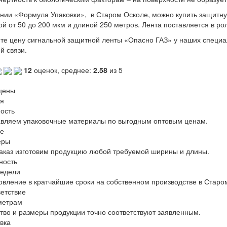
нии «Формула Упаковки», в Старом Осколе, можно купить защитн
й от 50 до 200 мкм и длиной 250 метров. Лента поставляется в ро
те цену сигнальной защитной ленты
«Опасно
ГАЗ
»
у наших специа
й связи.
12
оценок, среднее:
2.58
из 5
цены
я
ость
вляем упаковочные материалы по выгодным оптовым ценам.
е
еры
аказ изготовим продукцию любой требуемой ширины и длины.
ность
недели
овление в кратчайшие сроки на собственном производстве в Старо
етствие
метрам
тво и размеры продукции точно соответствуют заявленным.
вка