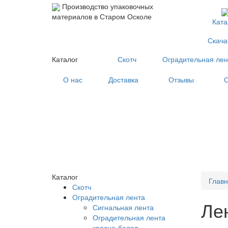
Производство упаковочных
материалов в Старом Осколе
Ката
Скача
Каталог
Скотч
Оградительная лен
О нас
Доставка
Отзывы
С
Каталог
Глав
Скотч
Оградительная лента
Ле
Сигнальная лента
Оградительная лента
красно-белая