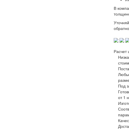
В компа
толщино
Уточняй
обратно
Расчет 
Низка
стоим
Поста
Любы
разм
Под з
Готов
от 1 
Изгот
Соотв
пара
Качес
Доста