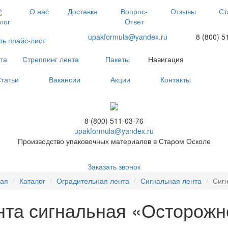
О нас
Доставка
Вопрос-
Отзывы
Ст
Ответ
лог
upakformula@yandex.ru
8 (800) 5
ть прайс-лист
та
Стреппинг лента
Пакеты
Навигация
татьи
Вакансии
Акции
Контакты
8 (800) 511-03-76
upakformula@yandex.ru
Производство упаковочных материалов в Старом Осколе
Заказать звонок
ная
Каталог
Оградительная лента
Сигнальная лента
Сигн
нта сигнальная «Осторожно