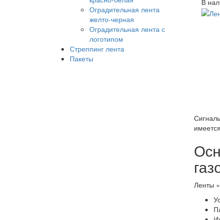
В нал
Оградительная лента
желто-черная
Оградительная лента с
логотипом
Стреппинг лента
Пакеты
Сигналь
имеется
Осн
газ
Ленты «
У
П
И