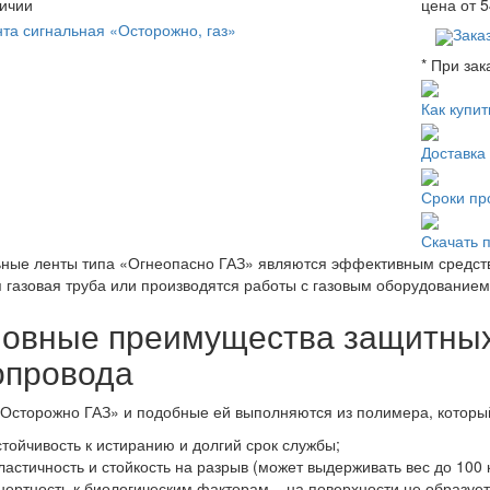
ичии
цена от
5
Зака
* При зак
Как купит
Доставка
Сроки пр
Скачать 
ные ленты типа «Огнеопасно ГАЗ» являются эффективным средств
 газовая труба или производятся работы с газовым оборудованием
овные преимущества защитных
опровода
Осторожно ГАЗ» и подобные ей выполняются из полимера, которы
стойчивость к истиранию и долгий срок службы;
ластичность и стойкость на разрыв (может выдерживать вес до 100 к
нертность к биологическим факторам – на поверхности не образует