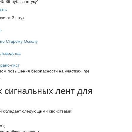
45,86
руб. за штуку
*
зать
азе от 2 штук
ь
 по Старому Осколу
оизводства
прайс-лист
ом повышения безопасности на участках, где
.
 сигнальных лент для
й обладает следующими свойствами:
г);
ся грибков, плесени.