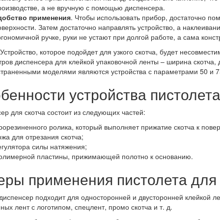
роизводстве, а не вручную с помощью диспенсера.
добство применения
. Чтобы использовать прибор, достаточно пом
оверхности. Затем достаточно направлять устройство, а наклеиван
ргономичной ручке, руки не устают при долгой работе, а сама конст
 Устройство, которое подойдет для узкого скотча, будет несовмест
ров диспенсера для клейкой упаковочной ленты – ширина скотча, 
траненными моделями являются устройства с параметрами 50 и 7
бенности устройства пистолета
ер для скотча состоит из следующих частей:
рорезиненного ролика, который выполняет прижатие скотча к повер
ожа для отрезания скотча;
егулятора силы натяжения;
олимерной пластины, прижимающей полотно к основанию.
ры применения пистолета для 
диспенсер подходит для односторонней и двусторонней клейкой ле
ых лент с логотипом, спецлент, промо скотча и т. д.