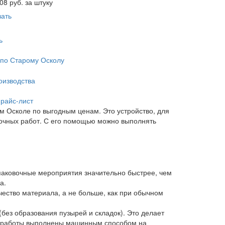
08
руб. за штуку
зать
ь
 по Старому Осколу
оизводства
прайс-лист
м Осколе по выгодным ценам. Это устройство, для
вочных работ. С его помощью можно выполнять
паковочные мероприятия значительно быстрее, чем
а.
чество материала, а не больше, как при обычном
(без образования пузырей и складок). Это делает
то работы выполнены машинным способом на