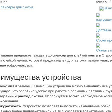
ичии
цена от
4
Зака
Как купит
Доставка
Сроки пр
Скачать 
мпания предлагает заказать диспенсер для клейкой ленты в Старо
и клейкой ленты, который предназначен для автоматизации упако
ние гофроупаковки.
имущества устройства
кономия времени
. С помощью устройства можно выполнять все у
ручную, что особенно удобно при работе с большими партиями груз
меренный расход скотча
. Используется только необходимое коли
аклеивании.
ккуратность
. Устройство позволяет выполнять наклеивание ровно 
паковку более привлекательной на вид, создается впечатление, ч