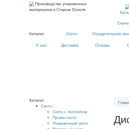
Производство упаковочных
материалов в Старом Осколе
Ката
Скача
Каталог
Скотч
Оградительная лен
О нас
Доставка
Отзывы
С
Каталог
Глав
Скотч
Скотч с логотипом
Ди
Промо-скотч
Упаковочный скотч
Малярный скотч