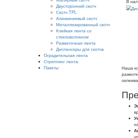
В нал
Двусторонний скотч
Скотч TPL
Алюминиевый скотч
Металлизированный скотч
Клейкая лента со
стекловолокном
Разметочная лента
Диспенсеры для скотча
Оградительная лента
Стреппинг лента
Пакеты
Наша ко
размотк
оклеива
Пре
Э
в
У
н
А
у