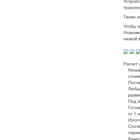
Устройс
транспо
Также п
Чтобы к
Упаковк
низкой 
Расчет 
Низка
стоим
Поста
Любы
разм
Под з
Готов
от 1 
Изгот
Соотв
пара
Качес