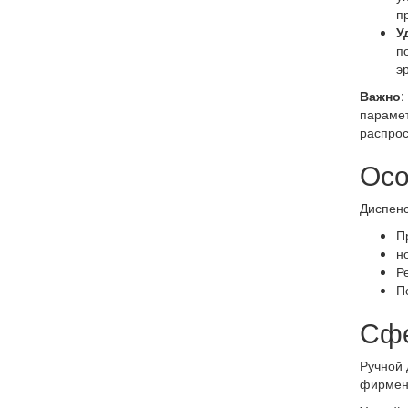
п
У
п
э
Важно
:
парамет
распрос
Осо
Диспенс
П
н
Р
П
Сфе
Ручной 
фирменн