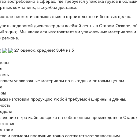
тво востребовано в сферах, где требуется упаковка грузов в больши
ртных компаниях, в службах доставки.
истолет может использоваться в строительстве и бытовых целях.
упить недорогой диспенсер для клейкой ленты
в Старом Осколе
, о
и&raquo;. Мы являемся изготовителями упаковочных материалов и
в регионе.
27
оценок, среднее:
3.44
из 5
цены
я
ость
вляем упаковочные материалы по выгодным оптовым ценам.
е
еры
аказ изготовим продукцию любой требуемой ширины и длины.
ность
недели
овление в кратчайшие сроки на собственном производстве в Старо
етствие
метрам
тво и размеры продукции точно соответствуют заявленным.